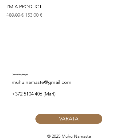
I'M A PRODUCT
Normaali hinta
Alehinta
180,00 €
153,00 €
Ota meihin yhteyttä
muhu.namaste@gmail.com
+372 5104 406 (Mari)
VARATA
© 2025 Muhu Namaste