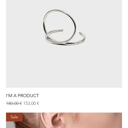
I'M A PRODUCT
Normaali hinta
Alehinta
180,00 €
153,00 €
Sale