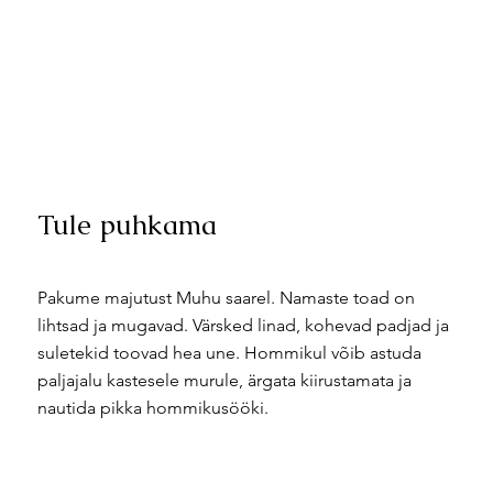
Tule puhkama
Pakume majutust Muhu saarel. Namaste toad on
lihtsad ja mugavad. Värsked linad, kohevad padjad ja
suletekid toovad hea une. Hommikul võib astuda
paljajalu kastesele murule, ärgata kiirustamata ja
nautida pikka hommikusööki.
BRONEERI