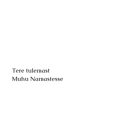
Tere tulemast
Muhu Namastesse
BRONEERI PUHKUS